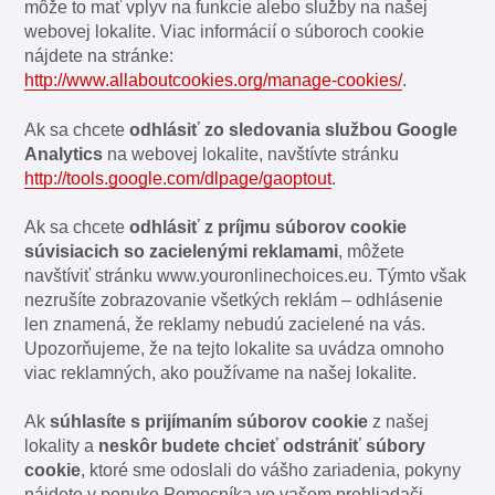
môže to mať vplyv na funkcie alebo služby na našej
webovej lokalite. Viac informácií o súboroch cookie
nájdete na stránke:
http://www.allaboutcookies.org/manage-cookies/
.
Ak sa chcete
odhlásiť zo sledovania službou Google
Analytics
na webovej lokalite, navštívte stránku
http://tools.google.com/dlpage/gaoptout
.
Ak sa chcete
odhlásiť z príjmu súborov cookie
súvisiacich so zacielenými reklamami
, môžete
navštíviť stránku www.youronlinechoices.eu. Týmto však
nezrušíte zobrazovanie všetkých reklám – odhlásenie
len znamená, že reklamy nebudú zacielené na vás.
Upozorňujeme, že na tejto lokalite sa uvádza omnoho
viac reklamných, ako používame na našej lokalite.
Ak
súhlasíte s prijímaním súborov cookie
z našej
lokality a
neskôr
budete chcieť odstrániť súbory
cookie
, ktoré sme odoslali do vášho zariadenia, pokyny
nájdete v ponuke Pomocníka vo vašom prehliadači.