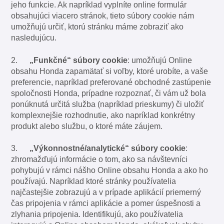
jeho funkcie. Ak napríklad vyplníte online formulár
obsahujúci viacero stránok, tieto súbory cookie nám
umožňujú určiť, ktorú stránku máme zobraziť ako
nasledujúcu.
2.
„Funkčné“ súbory cookie
: umožňujú Online
obsahu Honda zapamätať si voľby, ktoré urobíte, a vaše
preferencie, napríklad preferované obchodné zastúpenie
spoločnosti Honda, prípadne rozpoznať, či vám už bola
ponúknutá určitá služba (napríklad prieskumy) či uložiť
komplexnejšie rozhodnutie, ako napríklad konkrétny
produkt alebo službu, o ktoré máte záujem.
3.
„Výkonnostné/analytické“ súbory cookie
:
zhromažďujú informácie o tom, ako sa návštevníci
pohybujú v rámci nášho Online obsahu Honda a ako ho
používajú. Napríklad ktoré stránky používatelia
najčastejšie zobrazujú a v prípade aplikácií priemerný
čas pripojenia v rámci aplikácie a pomer úspešnosti a
zlyhania pripojenia. Identifikujú, ako používatelia