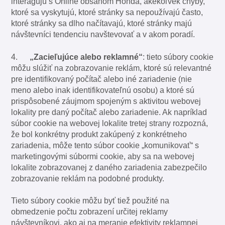
interagujú s Online obsahom Honda, akékoľvek chyby,
ktoré sa vyskytujú, ktoré stránky sa nepoužívajú často,
ktoré stránky sa dlho načítavajú, ktoré stránky majú
návštevníci tendenciu navštevovať a v akom poradí.
4.
„Zacieľujúce alebo reklamné“
: tieto súbory cookie
môžu slúžiť na zobrazovanie reklám, ktoré sú relevantné
pre identifikovaný počítač alebo iné zariadenie (nie
meno alebo inak identifikovateľnú osobu) a ktoré sú
prispôsobené záujmom spojeným s aktivitou webovej
lokality pre daný počítač alebo zariadenie. Ak napríklad
súbor cookie na webovej lokalite tretej strany rozpozná,
že bol konkrétny produkt zakúpený z konkrétneho
zariadenia, môže tento súbor cookie „komunikovať“ s
marketingovými súbormi cookie, aby sa na webovej
lokalite zobrazovanej z daného zariadenia zabezpečilo
zobrazovanie reklám na podobné produkty.
Tieto súbory cookie môžu byť tiež použité na
obmedzenie počtu zobrazení určitej reklamy
návštevníkovi, ako aj na meranie efektivity reklamnej