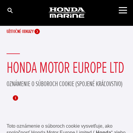
UŽITOČNÉ ODKAZY
HONDA MOTOR EUROPE LTD
OZNÁMENIE O SÚBOROCH COOKIE (SPOJENÉ KRÁĽOVSTVO)
Toto oznámenie o súboroch cookie vysvetľuje, ako
spoločnosť Honda Motor Europe Limited („
Honda
“ alebo