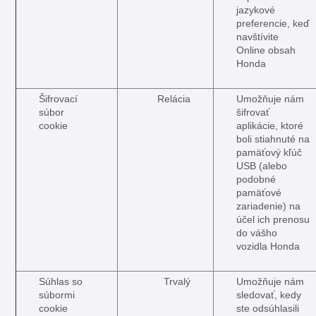
jazykové
preferencie, keď
navštívite
Online obsah
Honda
Šifrovací
Relácia
Umožňuje nám
súbor
šifrovať
cookie
aplikácie, ktoré
boli stiahnuté na
pamäťový kľúč
USB (alebo
podobné
pamäťové
zariadenie) na
účel ich prenosu
do vášho
vozidla Honda
Súhlas so
Trvalý
Umožňuje nám
súbormi
sledovať, kedy
cookie
ste odsúhlasili