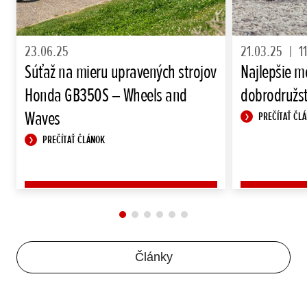
23.06.25
21.03.25
|
1
Súťaž na mieru upravených strojov
Najlepšie m
Honda GB350S – Wheels and
dobrodružst
Waves
PREČÍTAŤ ČL
PREČÍTAŤ ČLÁNOK
Články