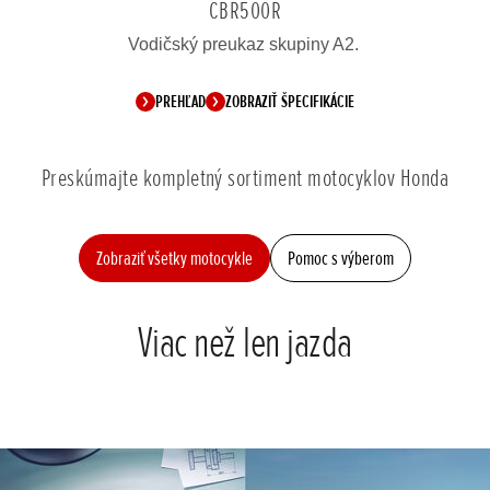
CBR500R
Vodičský preukaz skupiny A2.
PREHĽAD
ZOBRAZIŤ ŠPECIFIKÁCIE
Preskúmajte kompletný sortiment motocyklov Honda
Zobraziť všetky motocykle
Pomoc s výberom
Viac než len jazda