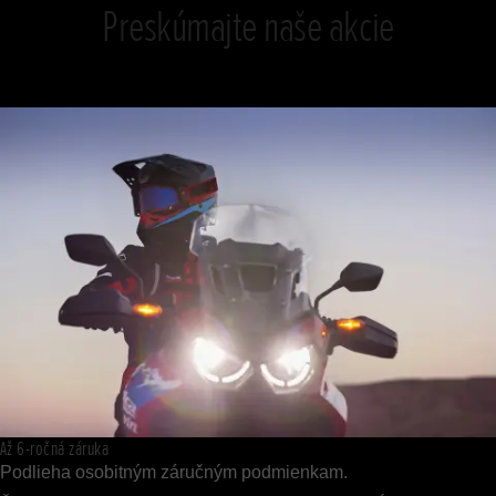
Preskúmajte naše akcie
Až 6-ročná záruka
Podlieha osobitným záručným podmienkam.