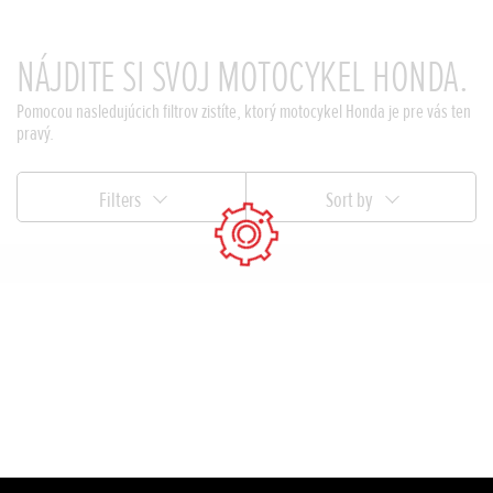
NÁJDITE SI SVOJ MOTOCYKEL HONDA.
Pomocou nasledujúcich filtrov zistíte, ktorý motocykel Honda je pre vás ten
pravý.
Filters
Sort by