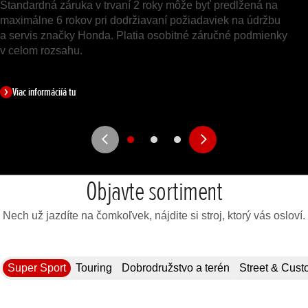
Štandardná záruka v trvaní 2 roky môže byť predĺžená na
maximálne 6 rokov pri dodržiavaní požiadaviek na údržbu
a servis značky Honda. Platia osobitné záručné podmienky
v celom rozsahu.
Viac informáciíá tu
Objavte sortiment
Nech už jazdíte na čomkoľvek, nájdite si stroj, ktorý vás osloví.
Super Sport
Touring
Dobrodružstvo a terén
Street & Cus