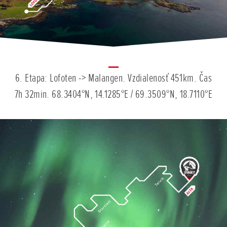
6. Etapa: Lofoten -> Malangen. Vzdialenosť 451km. Čas
7h 32min. 68.3404°N, 14.1285°E / 69.3509°N, 18.7110°E