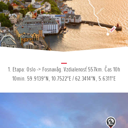
1. Etapa: Oslo -> Fosnavåg. Vzdialenosť 557km. Čas 10h
10min. 59.9139°N, 10.7522°E / 62.3414°N, 5.6311°E