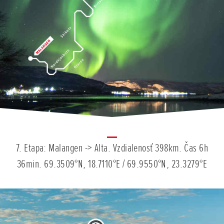
7. Etapa: Malangen -> Alta. Vzdialenosť 398km. Čas 6h
36min. 69.3509°N, 18.7110°E / 69.9550°N, 23.3279°E