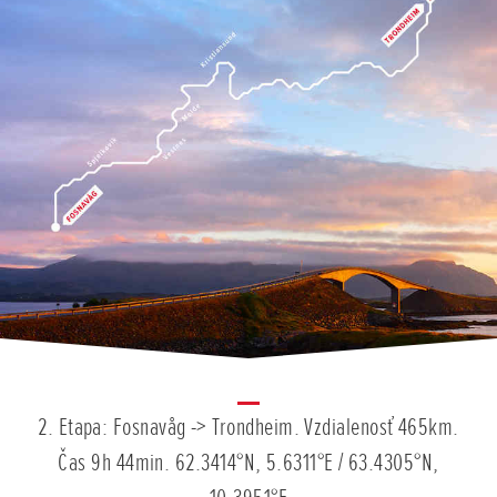
2. Etapa: Fosnavåg -> Trondheim. Vzdialenosť 465km.
Čas 9h 44min. 62.3414°N, 5.6311°E / 63.4305°N,