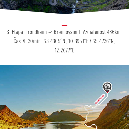
3. Etapa: Trondheim -> Brønnøysund. Vzdialenosť 436km.
Čas 7h 30min. 63.4305°N, 10.3951°E / 65.4736°N,
12.2077°E