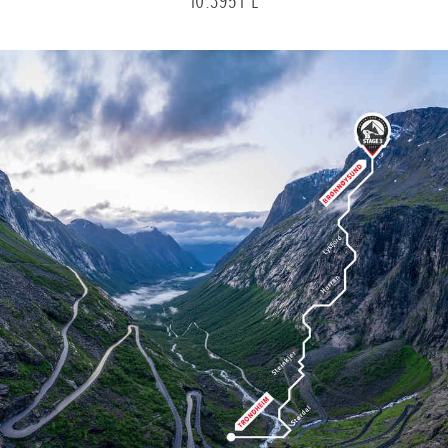
10.3951°E