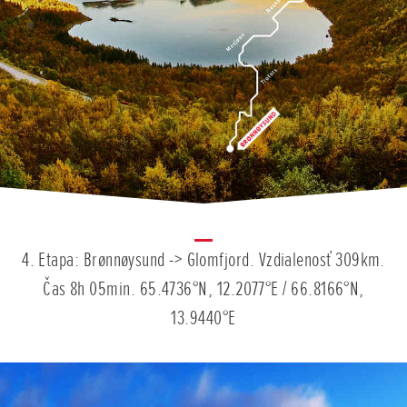
4. Etapa: Brønnøysund -> Glomfjord. Vzdialenosť 309km.
Čas 8h 05min. 65.4736°N, 12.2077°E / 66.8166°N,
13.9440°E