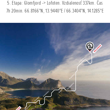
5. Etapa: Glomfjord -> Lofoten. Vzdialenosť 337km. Čas
7h 20min. 66.8166°N, 13.9440°E / 66.3404°N, 14.1285°E