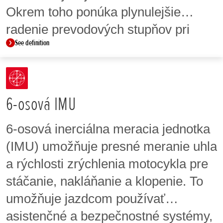
Okrem toho ponúka plynulejšie
radenie prevodových stupňov pri
See definition
preprave spolujazdca.
6-osová IMU
6-osová inerciálna meracia jednotka
(IMU) umožňuje presné meranie uhla
a rýchlosti zrýchlenia motocykla pre
stáčanie, nakláňanie a klopenie. To
umožňuje jazdcom používať
asistenčné a bezpečnostné systémy,