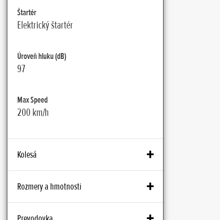
Štartér
Elektrický štartér
Úroveň hluku (dB)
97
Max Speed
200 km/h
Kolesá
Predné brzdy
Rozmery a hmotnosti
Dva 310-mm kotúče s hydraulicky
ovládaným radiálne uchyteným 4-
Kapacita akumulátora (V – Ah)
Prevodovka