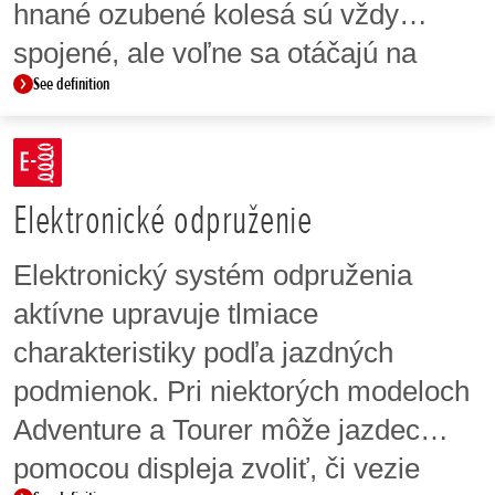
hnané ozubené kolesá sú vždy
spojené, ale voľne sa otáčajú na
See definition
hriadeli ozubeného kolesa, kým nie
sú zablokované ozubeným
posuvným krúžkom. To zaisťuje
plynulé a postupné radenie
Elektronické odpruženie
prevodových stupňov.
Elektronický systém odpruženia
aktívne upravuje tlmiace
charakteristiky podľa jazdných
podmienok. Pri niektorých modeloch
Adventure a Tourer môže jazdec
pomocou displeja zvoliť, či vezie