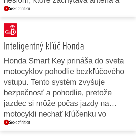
heslom, ktoré zachytáva anténa a
See definition
prenáša do riadiacej jednotky motora
(ECU). Riadiaca jednotka motora
(ECU) skontroluje naprogramované
kódové číslo a povolí štart motora iba
Inteligentný kľúč Honda
vtedy, keď sa kódové čísla zhodujú.
Honda Smart Key prináša do sveta
Aj keď sa použije duplikát kľúča s
motocyklov pohodlie bezkľúčového
presne rovnakým tvarom ako
vstupu. Tento systém zvyšuje
originálny kľúč, motor sa nedá
bezpečnosť a pohodlie, pretože
naštartovať, pokiaľ sa nezhoduje kód
jazdec si môže počas jazdy na
zabudovaného mikročipu.
motocykli nechať kľúčenku vo
See definition
vrecku.