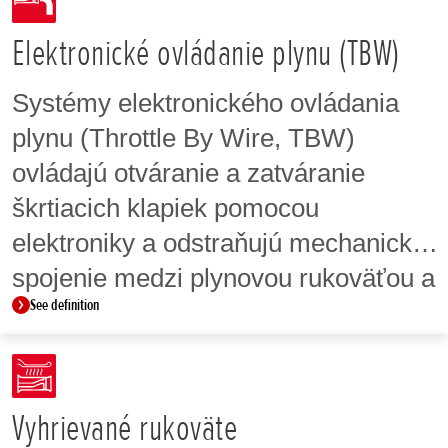
Elektronické ovládanie plynu (TBW)
Systémy elektronického ovládania
plynu (Throttle By Wire, TBW)
ovládajú otváranie a zatváranie
škrtiacich klapiek pomocou
elektroniky a odstraňujú mechanické
spojenie medzi plynovou rukoväťou a
See definition
škrtiacimi klapkami. TBW umožňuje
systému PGM-FI presne riadiť
otváranie škrtiacej klapky v celom
rozsahu otáčok, aby sa dosiahol
Vyhrievané rukoväte