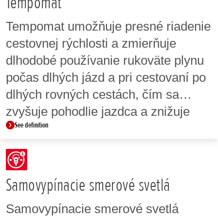
Tempomat
Tempomat umožňuje presné riadenie
cestovnej rýchlosti a zmierňuje
dlhodobé používanie rukoväte plynu
počas dlhých jázd a pri cestovaní po
dlhých rovných cestách, čím sa
zvyšuje pohodlie jazdca a znižuje
See definition
únava.
Samovypínacie smerové svetlá
Samovypínacie smerové svetlá