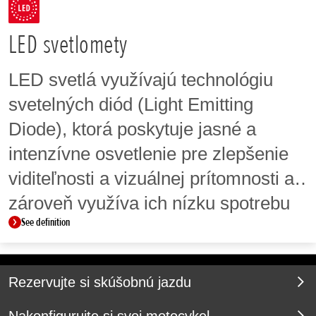
dotyková obrazovka.
LED svetlomety
LED svetlá využívajú technológiu
svetelných diód (Light Emitting
Diode), ktorá poskytuje jasné a
intenzívne osvetlenie pre zlepšenie
viditeľnosti a vizuálnej prítomnosti a
zároveň využíva ich nízku spotrebu
See definition
energie.
Rezervujte si skúšobnú jazdu