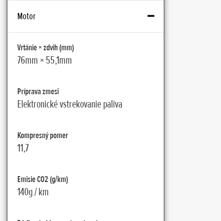
Motor
Vrtánie × zdvih (mm)
76mm × 55,1mm
Príprava zmesi
Elektronické vstrekovanie paliva
Kompresný pomer
11,7
Emisie CO2 (g/km)
140g / km