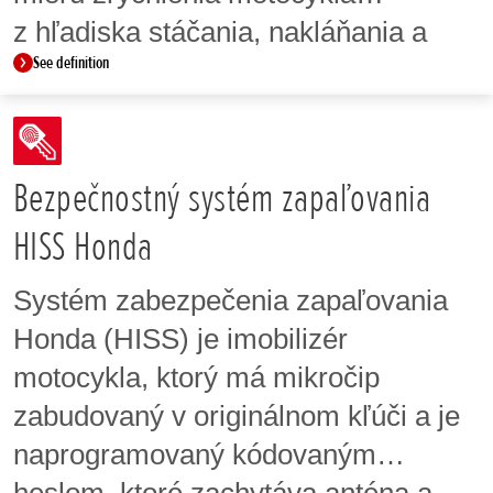
z hľadiska stáčania, nakláňania a
See definition
klopenia. Tieto informácie sa potom
využívajú na riadenie brzdného tlaku
s cieľom zabezpečiť vyvážené
spomalenie počas zatáčania
Bezpečnostný systém zapaľovania
a zníženie výskytu nežiaduceho
HISS Honda
správania motocykla pri zatáčaní a
Systém zabezpečenia zapaľovania
brzdení.
Honda (HISS) je imobilizér
motocykla, ktorý má mikročip
zabudovaný v originálnom kľúči a je
naprogramovaný kódovaným