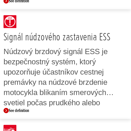
See definition
spolujazdca alebo batožinu, a systém
potom podľa potreby automaticky
upraví tlmenie.
Signál núdzového zastavenia ESS
Núdzový brzdový signál ESS je
bezpečnostný systém, ktorý
upozorňuje účastníkov cestnej
premávky na núdzové brzdenie
motocykla blikaním smerových
svetiel počas prudkého alebo
See definition
náhleho brzdenia.