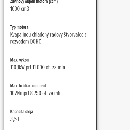
Zdvihový objem motora (ccm)
1000 cm3
Typ motora
Kvapalinou chladený radový štvorvalec s
rozvodom DOHC
Max. výkon
110,1kW pri 11 000 ot. za min.
Max. krútiaci moment
102Nmpri 8 750 ot. za min.
Kapacita oleja
3,5 L