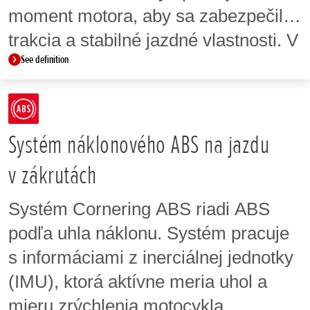
moment motora, aby sa zabezpečila
trakcia a stabilné jazdné vlastnosti. V
See definition
niektorých modeloch je možné
úroveň zásahov systému HSTC
upraviť tak, aby vyhovovala
preferenciám jazdca a jazdným
Systém náklonového ABS na jazdu
podmienkam. Úrovne systému
v zákrutách
HSTC sú tiež súčasťou voliteľných
Systém Cornering ABS riadi ABS
jazdných režimov.
podľa uhla náklonu. Systém pracuje
s informáciami z inerciálnej jednotky
(IMU), ktorá aktívne meria uhol a
mieru zrýchlenia motocykla