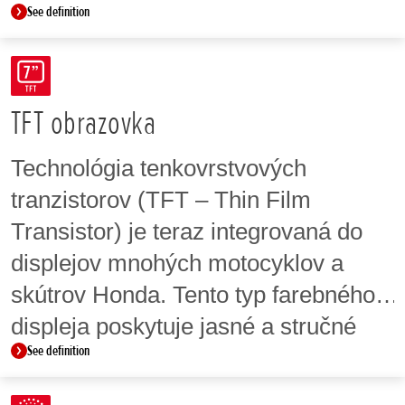
See definition
napríklad náklonové ABS a systém
regulácie zdvíhania zadného kolesa.
TFT obrazovka
Technológia tenkovrstvových
tranzistorov (TFT – Thin Film
Transistor) je teraz integrovaná do
displejov mnohých motocyklov a
skútrov Honda. Tento typ farebného
displeja poskytuje jasné a stručné
See definition
informácie pre používateľa a v
niektorých modeloch je integrovaná