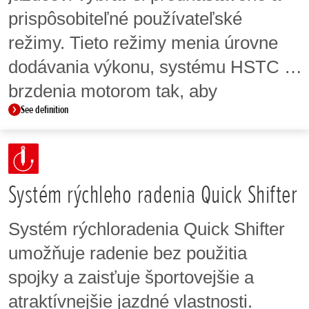
prispôsobiteľné používateľské
režimy. Tieto režimy menia úrovne
dodávania výkonu, systému HSTC a
brzdenia motorom tak, aby
See definition
vyhovovali preferenciám jazdca
alebo jazdným podmienkam.
Systém rýchleho radenia Quick Shifter
Systém rýchloradenia Quick Shifter
umožňuje radenie bez použitia
spojky a zaisťuje športovejšie a
atraktívnejšie jazdné vlastnosti.