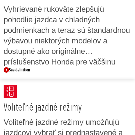
kontrolovaný a progresívny krútiaci
Vyhrievané rukoväte zlepšujú
moment. Navyše jazdcovi umožňuje
pohodlie jazdca v chladných
používať asistenčné systémy, ako sú
podmienkach a teraz sú štandardnou
voliteľné jazdné režimy, systém
výbavou niektorých modelov a
kontroly trakcie Honda (HSTC),
dostupné ako originálne
zmiernenie zdvíhania predného
príslušenstvo Honda pre väčšinu
kolesa, voliteľné úrovne výkonu a
See definition
modelového radu.
brzdenie motorom.
Voliteľné jazdné režimy
Voliteľné jazdné režimy umožňujú
jazdcovi vybrať si prednastavené a