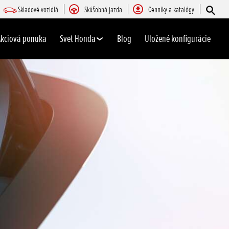
Skladové vozidlá
Skúšobná jazda
Cenníky a katalógy
Akciová ponuka
Svet Honda
Blog
Uložené konfigurácie