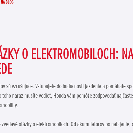
 NA BLOG
ÁZKY O ELEKTROMOBILOCH: NA
EDE
lov sú vzrušujúce. Vstupujete do budúcnosti jazdenia a pomáhate spol
o toho naraz musíte vedieť, Honda vám pomôže zodpovedať najčastej
omobility.
e zvedavé otázky o elektromobiloch. Od akumulátorov po nabíjanie