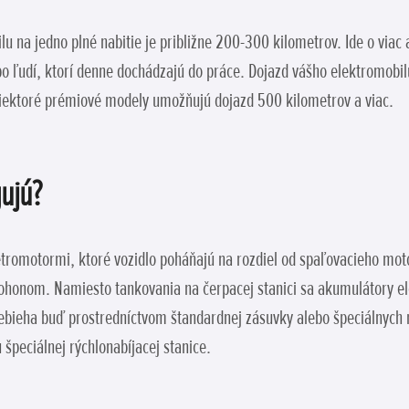
u na jedno plné nabitie je približne 200-300 kilometrov. Ide o viac 
 po ľudí, ktorí denne dochádzajú do práce. Dojazd vášho elektromobil
ektoré prémiové modely umožňujú dojazd 500 kilometrov a viac.
ujú?
tromotormi, ktoré vozidlo poháňajú na rozdiel od spaľovacieho moto
honom. Namiesto tankovania na čerpacej stanici sa akumulátory ele
prebieha buď prostredníctvom štandardnej zásuvky alebo špeciálnych 
špeciálnej rýchlonabíjacej stanice.