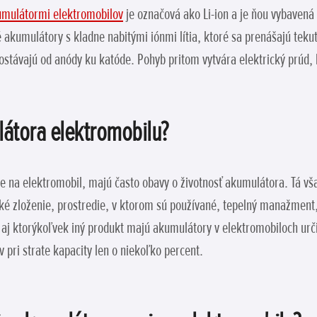
mulátormi elektromobilov
je označová ako Li-ion a je ňou vybavená
é akumulátory s kladne nabitými iónmi lítia, ktoré sa prenášajú teku
stávajú od anódy ku katóde. Pohyb pritom vytvára elektrický prúd, 
látora elektromobilu?
de na elektromobil, majú často obavy o životnosť akumulátora. Tá vš
cké zloženie, prostredie, v ktorom sú používané, tepelný manažment,
 aj ktorýkoľvek iný produkt majú akumulátory v elektromobiloch urč
pri strate kapacity len o niekoľko percent.