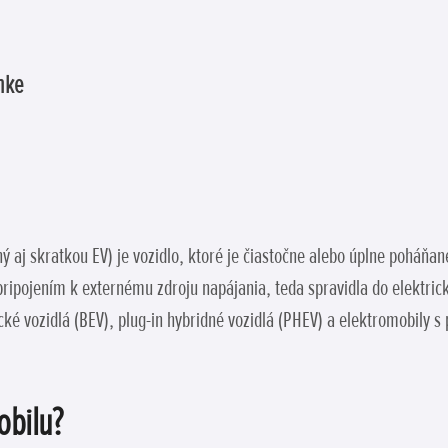
ánke
ý aj skratkou EV) je vozidlo, ktoré je čiastočne alebo úplne poháň
ripojením k externému zdroju napájania, teda spravidla do elektricke
ické vozidlá (BEV), plug-in hybridné vozidlá (PHEV) a elektromobily
obilu?