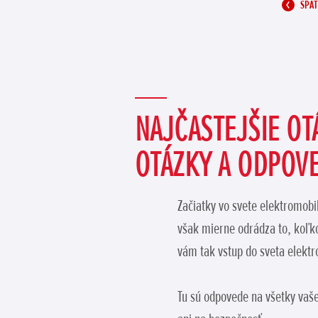
SPÄŤ
NAJČASTEJŠIE OT
OTÁZKY A ODPOV
Začiatky vo svete elektromobi
však mierne odrádza to, koľk
vám tak vstup do sveta elektr
Tu sú odpovede na všetky vaš