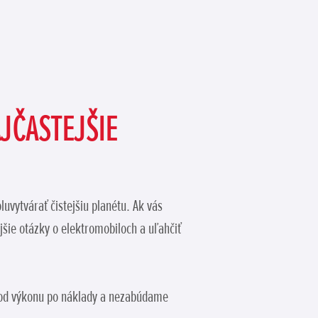
JČASTEJŠIE
uvytvárať čistejšiu planétu. Ak vás
šie otázky o elektromobiloch a uľahčiť
, od výkonu po náklady a nezabúdame