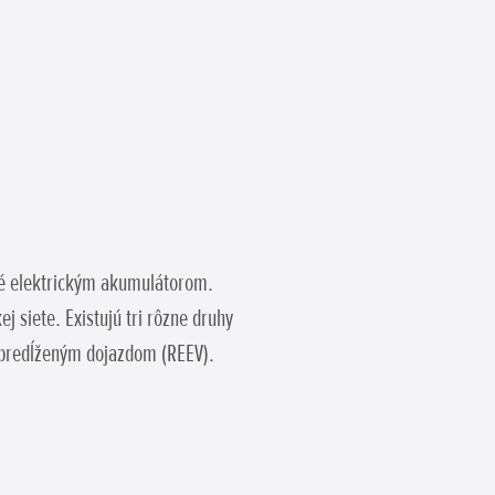
ané elektrickým akumulátorom.
j siete. Existujú tri rôzne druhy
 s predĺženým dojazdom (REEV).