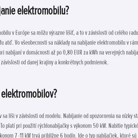
janie elektromobilu?
bilu v Európe sa môžu výrazne líšiť, a to v závislosti od celého rad
fu atď. Vo všeobecnosti sa náklady na nabíjanie elektromobilu v rám
ri nabíjaní v domácnosti až po 0,80 EUR za kWh na verejných nabíjac
v závislosti od danej krajiny a konkrétnych podmienok.
e elektromobilov?
v sa líši v závislosti od modelu. Nabíjanie od upozornenia na nízky 
 To platí pri použití rýchlonabíjačky s výkonom 50 kW. Nabitie typic
konom 7 -11 kW trvá približne 6 hodín. Ide o typ nabíjačiek, ktoré s