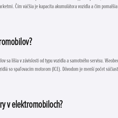
rketmi. Čím väčšia je kapacita akumulátora vozidla a čím pomalšia j
tromobilov?
ov sa líšia v závislosti od typu vozidla a samotného servisu. Všeobe
zidlá so spaľovacím motorom (ICE). Dôvodom je menší počet súčiast
ry v elektromobiloch?