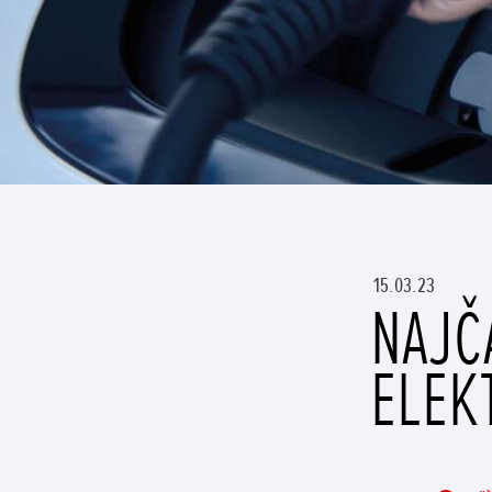
15.03.23
NAJČ
ELEK