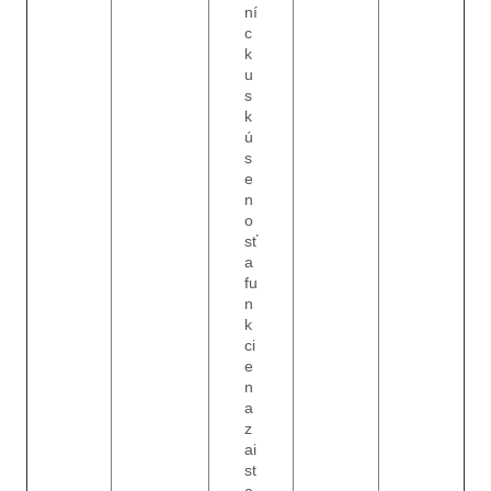
ní
c
k
u
s
k
ú
s
e
n
o
sť
a
fu
n
k
ci
e
n
a
z
ai
st