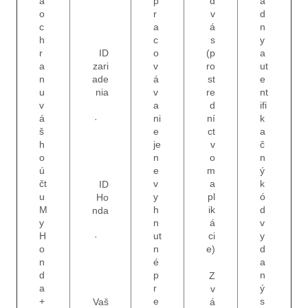
a
p
d
a
o
r
v
d
c
a
á
n
h
c
s
y
r
ID
o
(p
a
a
zari
v
ro
ut
n
ade
á
st
e
u
nia
v
re
nt
v
a
d
ifi
á
ni
ní
k
·
š
e
ct
a
h
je
v
č
o
n
o
n
ú
e
m
ý
čt
v
a
k
ID
u
y
pl
ó
Ho
M
h
ik
d
nda
y
n
á
v
H
ut
ci
y
·
o
n
e)
d
n
é
a
d
p
n
Z
a
r
ý
v
+
e
s
á
Vaš