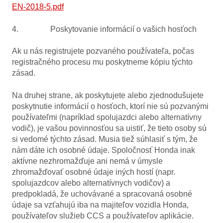
EN-2018-5.pdf
4. Poskytovanie informácií o vašich hosťoch
Ak u nás registrujete pozvaného používateľa, počas
registračného procesu mu poskytneme kópiu týchto
zásad.
Na druhej strane, ak poskytujete alebo zjednodušujete
poskytnutie informácií o hosťoch, ktorí nie sú pozvanými
používateľmi (napríklad spolujazdci alebo alternatívny
vodič), je vašou povinnosťou sa uistiť, že tieto osoby sú
si vedomé týchto zásad. Musia tiež súhlasiť s tým, že
nám dáte ich osobné údaje. Spoločnosť Honda inak
aktívne nezhromažďuje ani nemá v úmysle
zhromažďovať osobné údaje iných hostí (napr.
spolujazdcov alebo alternatívnych vodičov) a
predpokladá, že uchovávané a spracovaná osobné
údaje sa vzťahujú iba na majiteľov vozidla Honda,
používateľov služieb CCS a používateľov aplikácie.