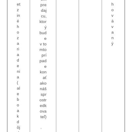
et
h
pre
z
o
daj
in
v
cu,
é
á
ktor
h
v
ý
o
a
bud
z
n
e
a
ý
v to
ri
mto
a
prí
d
pad
e
e
ni
kon
a
ať
(
ako
al
náš
e
spr
b
ostr
o
edk
a
ova
k
teľ)
d
ôj
·