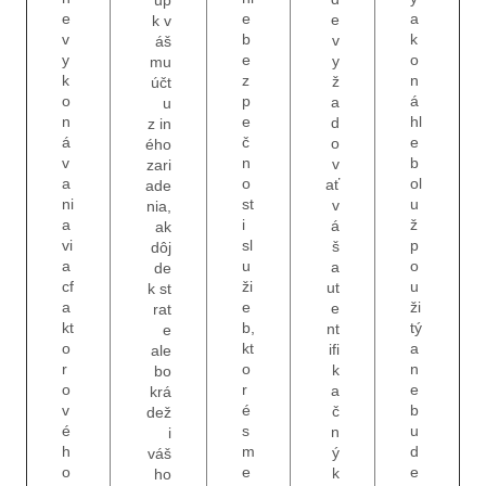
up
e
e
a
e
k v
v
b
k
v
áš
y
e
o
y
mu
k
z
n
ž
účt
o
p
á
a
u
n
e
hl
d
z in
á
č
e
o
ého
v
n
b
v
zari
a
o
ol
ať
ade
ni
st
u
v
nia,
a
i
ž
á
ak
vi
sl
p
š
dôj
a
u
o
a
de
cf
ži
u
ut
k st
a
e
ži
e
rat
kt
b,
tý
nt
e
o
kt
a
ifi
ale
r
o
n
k
bo
o
r
e
a
krá
v
é
b
č
dež
é
s
u
n
i
h
m
d
ý
váš
o
e
e
k
ho