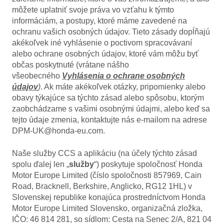
môžete uplatniť svoje práva vo vzťahu k týmto
informáciám, a postupy, ktoré máme zavedené na
ochranu vašich osobných údajov. Tieto zásady dopĺňajú
akékoľvek iné vyhlásenie o poctivom spracovávaní
alebo ochrane osobných údajov, ktoré vám môžu byť
občas poskytnuté (vrátane nášho
všeobecného
Vyhlásenia o ochrane osobných
údajov
)
. Ak máte akékoľvek otázky, pripomienky alebo
obavy týkajúce sa týchto zásad alebo spôsobu, ktorým
zaobchádzame s vašimi osobnými údajmi, alebo keď sa
tejto údaje zmenia, kontaktujte nás e-mailom na adrese
DPM-UK@honda-eu.com.
Naše služby CCS a aplikáciu (na účely týchto zásad
spolu ďalej len „
služby
“) poskytuje spoločnosť Honda
Motor Europe Limited (číslo spoločnosti 857969, Cain
Road, Bracknell, Berkshire, Anglicko, RG12 1HL) v
Slovenskej republike konajúca prostredníctvom Honda
Motor Europe Limited Slovensko, organizačná zložka,
IČO: 46 814 281, so sídlom: Cesta na Senec 2/A, 821 04