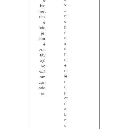
e
v
bio
a
met
ni
rick
e
é
p
úda
r
je,
e
ktor
s
é
a
zos
h
táv
uj
ajú
e
vo
m
vaš
ie
om
r
zari
u
ade
p
ní.
ot
r
·
e
b
n
ú