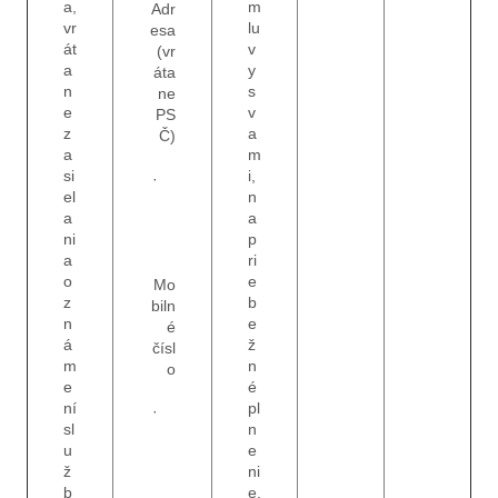
a,
m
Adr
vr
lu
esa
át
v
(vr
a
y
áta
n
s
ne
e
v
PS
z
a
Č)
a
m
si
i,
·
el
n
a
a
ni
p
a
ri
o
e
Mo
z
b
biln
n
e
é
á
ž
čísl
m
n
o
e
é
ní
pl
·
sl
n
u
e
ž
ni
b
e,