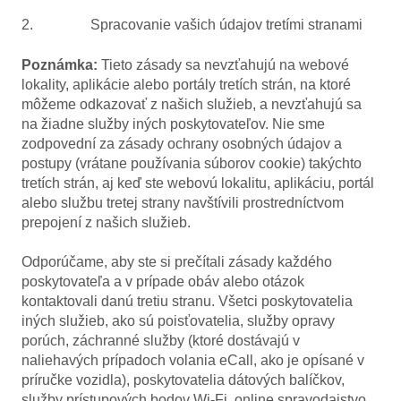
2. Spracovanie vašich údajov tretími stranami
Poznámka:
Tieto zásady sa nevzťahujú na webové
lokality, aplikácie alebo portály tretích strán, na ktoré
môžeme odkazovať z našich služieb, a nevzťahujú sa
na žiadne služby iných poskytovateľov. Nie sme
zodpovední za zásady ochrany osobných údajov a
postupy (vrátane používania súborov cookie) takýchto
tretích strán, aj keď ste webovú lokalitu, aplikáciu, portál
alebo službu tretej strany navštívili prostredníctvom
prepojení z našich služieb.
Odporúčame, aby ste si prečítali zásady každého
poskytovateľa a v prípade obáv alebo otázok
kontaktovali danú tretiu stranu. Všetci poskytovatelia
iných služieb, ako sú poisťovatelia, služby opravy
porúch, záchranné služby (ktoré dostávajú v
naliehavých prípadoch volania eCall, ako je opísané v
príručke vozidla), poskytovatelia dátových balíčkov,
služby prístupových bodov Wi-Fi, online spravodajstvo