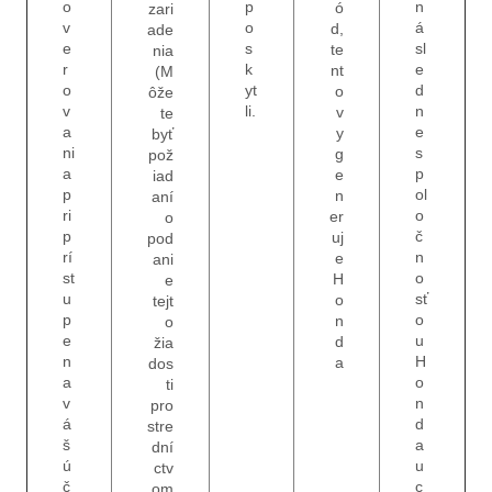
o
p
n
ó
zari
v
o
á
d,
ade
e
s
sl
te
nia
r
k
e
nt
(M
o
yt
d
o
ôže
v
li.
n
v
te
a
e
y
byť
ni
s
g
pož
a
p
e
iad
p
ol
n
aní
ri
o
er
o
p
č
uj
pod
rí
n
e
ani
st
o
H
e
u
sť
o
tejt
p
o
n
o
e
u
d
žia
n
H
a
dos
a
o
ti
v
n
pro
á
d
stre
š
a
dní
ú
u
ctv
č
c
om