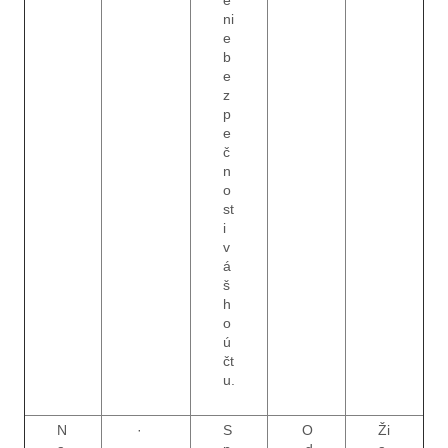
e
ni
e
b
e
z
p
e
č
n
o
st
i
v
á
š
h
o
ú
čt
u.
N
·
S
O
Ži