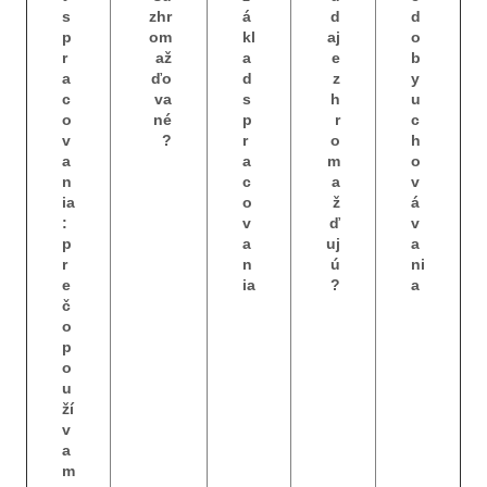
s
zhr
á
d
d
p
om
kl
aj
o
r
až
a
e
b
a
ďo
d
z
y
c
va
s
h
u
o
né
p
r
c
v
?
r
o
h
a
a
m
o
n
c
a
v
ia
o
ž
á
:
v
ď
v
p
a
uj
a
r
n
ú
ni
e
ia
?
a
č
o
p
o
u
ží
v
a
m