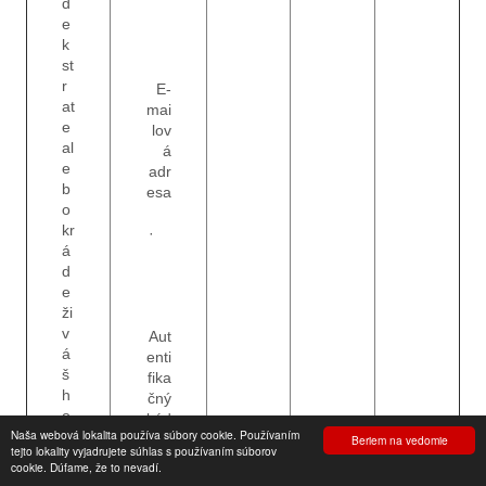
d
e
k
st
r
E-
at
mai
e
lov
al
á
e
adr
b
esa
o
kr
·
á
d
e
ži
v
Aut
á
enti
š
fika
h
čný
o
kód
Naša webová lokalita používa súbory cookie. Používaním
te
Beriem na vedomie
tejto lokality vyjadrujete súhlas s používaním súborov
le
cookie. Dúfame, že to nevadí.
fó