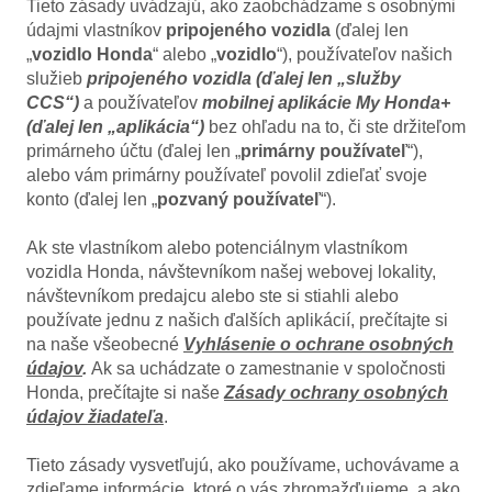
Tieto zásady uvádzajú, ako zaobchádzame s osobnými
údajmi vlastníkov
pripojeného vozidla
(ďalej len
„
vozidlo Honda
“ alebo „
vozidlo
“), používateľov našich
služieb
pripojeného vozidla (ďalej len „služby
CCS“)
a používateľov
mobilnej aplikácie My Honda+
(ďalej len „aplikácia“)
bez ohľadu na to, či ste držiteľom
primárneho účtu (ďalej len „
primárny používateľ
“),
alebo vám primárny používateľ povolil zdieľať svoje
konto (ďalej len „
pozvaný používateľ
“).
Ak ste vlastníkom alebo potenciálnym vlastníkom
vozidla Honda, návštevníkom našej webovej lokality,
návštevníkom predajcu alebo ste si stiahli alebo
používate jednu z našich ďalších aplikácií, prečítajte si
na naše všeobecné
Vyhlásenie o ochrane osobných
údajov
.
Ak sa uchádzate o zamestnanie v spoločnosti
Honda, prečítajte si naše
Zásady ochrany osobných
údajov žiadateľa
.
Tieto zásady vysvetľujú, ako používame, uchovávame a
zdieľame informácie, ktoré o vás zhromažďujeme, a ako