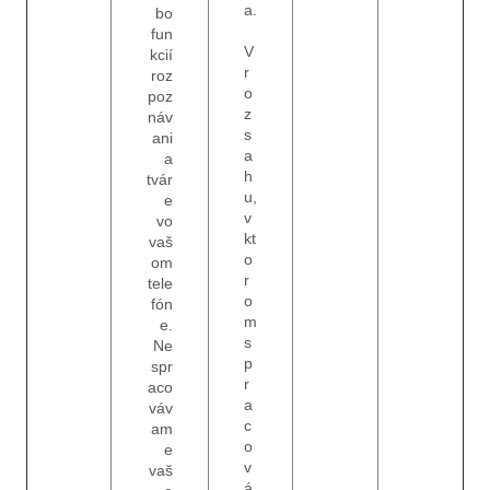
a.
bo
fun
V
kcií
r
roz
o
poz
z
náv
s
ani
a
a
h
tvár
u,
e
v
vo
kt
vaš
o
om
r
tele
o
fón
m
e.
s
Ne
p
spr
r
aco
a
váv
c
am
o
e
v
vaš
á