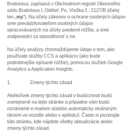
Bratislava, zapísaná v Obchodnom registri Okresného
súdu Bratislava I, Oddiel: Po, Vložka č.: 2127/B (ďalej
len „
my
“). Na účely zákonov o ochrane osobných údajov
sme prevádzkovateľom osobných údajov
spracovávaných na účely uvedené nižšie, a sme
zodpovední za starostlivosť o ne.
Na účely analýzy zhromažďujeme údaje o tom, ako
používate služby CCS a aplikáciu (ako bude
podrobnejšie opísané nižšie), pomocou služieb Google
Analytics a Application Insights.
1. Zmeny týchto zásad
Akékoľvek zmeny týchto zásad v budúcnosti budú
zverejnené na tejto stránke a prípadne vám budú
oznámené e-mailom a/alebo automaticky otváraným
oknom vo vozidle alebo v aplikácií. Často si pozerajte
túto stránku, kde nájdete všetky aktualizácie alebo
zmeny týchto zásad.