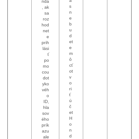
á
nda
s
, ak
n
sa
e
roz
b
hod
u
net
d
e
et
prih
e
lási
m
ť
ô
po
cť
mo
ot
cou
v
dot
o
yko
ri
véh
ť
o
ú
ID,
č
hla
et
sov
H
ého
o
prík
n
azu
d
ale