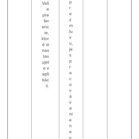
p
Vaš
r
e
e
pre
z
fer
m
enc
lu
ie,
v
ktor
u,
é si
je
nas
s
tav
p
ujet
r
e v
a
apli
c
kác
o
ii.
v
á
v
a
ni
e
n
e
v