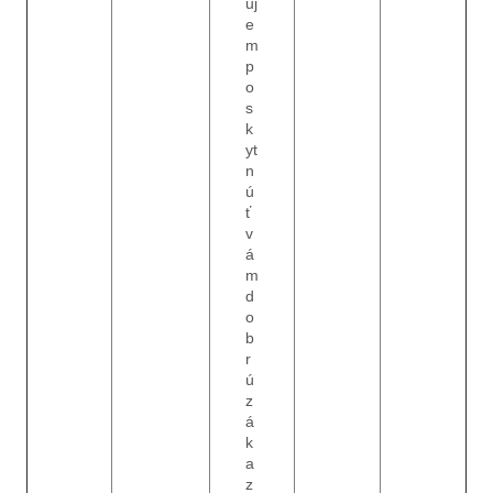
uj
e
m
p
o
s
k
yt
n
ú
ť
v
á
m
d
o
b
r
ú
z
á
k
a
z