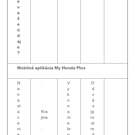
e
v
a
š
e
ú
d
aj
e
?
Mobilná aplikácia My Honda Plus
N
·
V
O
a
y
d
n
k
v
a
o
á
st
n
s
a
Kra
a
(p
v
jina
ni
ro
e
e
st
ni
kr
re
·
e
o
d