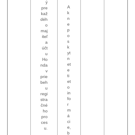
ý
A
pre
k
kaž
n
déh
e
o
p
maj
o
iteľ
s
a
k
účt
yt
u
n
Ho
et
nda
e
v
ti
prie
et
beh
o
u
in
regi
fo
stra
r
čné
m
ho
á
pro
ci
ces
e,
u.
b