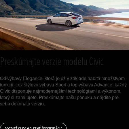
Preskúmajte verzie modelu Civic
Od výbavy Elegance, ktorá je už v základe nabitá množstvom
funkcií, cez štýlovú výbavu Sport a top výbavu Advance, každý
Civic disponuje najmodernejšími technológiami a výkonom,
ktorý si zamilujete. Preskúmajte našu ponuku a nájdite pre
seba dokonalú verziu.
POZRIEŤ SI KOMPLETNÉ ŠPECIFIKÁCIE