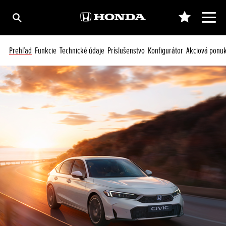
Prehľad
Funkcie
Technické údaje
Príslušenstvo
Konfigurátor
Akciová ponu