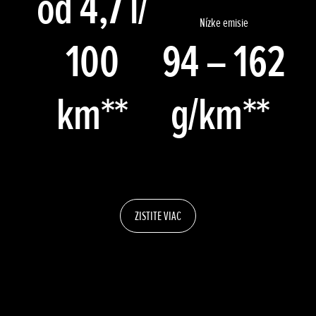
od 4,7 l/
Nízke emisie
100
94 – 162
km**
g/km**
ZISTITE VIAC