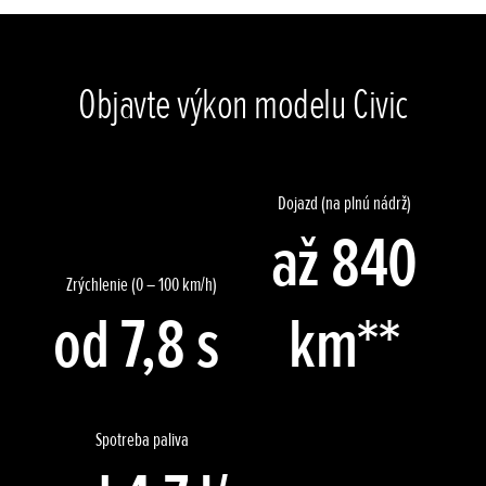
Objavte výkon modelu Civic
Dojazd (na plnú nádrž)
až 840
Zrýchlenie (0 – 100 km/h)
od 7,8 s
km**
Spotreba paliva