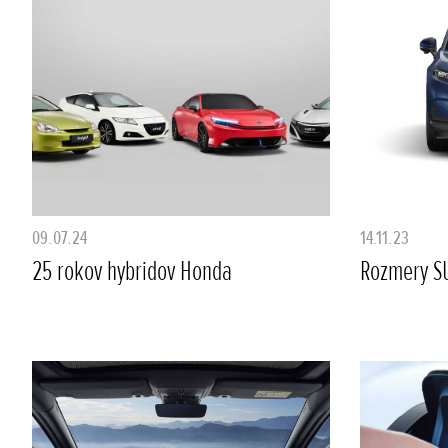
09.07.24
14.11.23
25 rokov hybridov Honda
Rozmery S