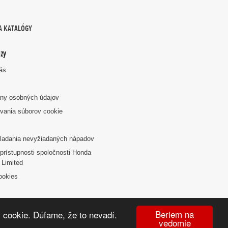
A KATALÓGY
zy
nás
ny osobných údajov
vania súborov cookie
k
ladania nevyžiadaných nápadov
prístupnosti spoločnosti Honda
 Limited
ookies
Beriem na
 cookie. Dúfame, že to nevadí.
vedomie