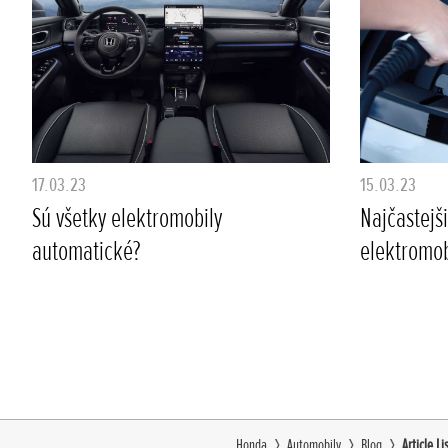
17.03.23
15.03.23
Sú všetky elektromobily
Najčastejš
automatické?
elektromob
Honda
Automobily
Blog
Article Li