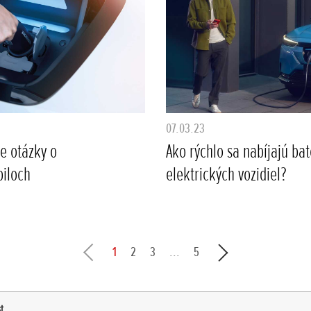
07.03.23
ie otázky o
Ako rýchlo sa nabíjajú bat
iloch
elektrických vozidiel?
1
2
3
...
5
st