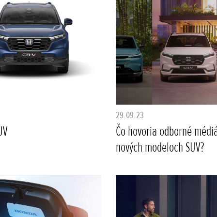
29.09.23
UV
Čo hovoria odborné médiá
nových modeloch SUV?