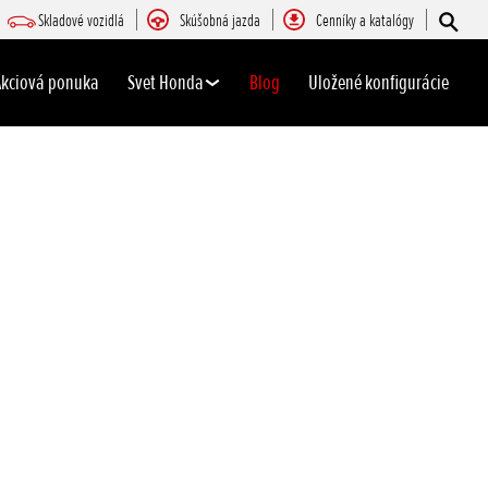
Skladové vozidlá
Skúšobná jazda
Cenníky a katalógy
Akciová ponuka
Svet Honda
Blog
Uložené konfigurácie