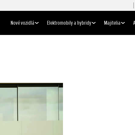
Nové vozidlá
Elektromobily a hybridy
Majitelia