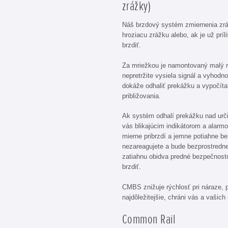
zrážky)
Náš brzdový systém zmiernenia zr
hroziacu zrážku alebo, ak je už prí
brzdiť.
Za mriežkou je namontovaný malý rad
nepretržite vysiela signál a vyhodn
dokáže odhaliť prekážku a vypočítať
približovania.
Ak systém odhalí prekážku nad urči
vás blikajúcim indikátorom a alar
mierne pribrzdí a jemne potiahne 
nezareagujete a bude bezprostredne
zatiahnu obidva predné bezpečnost
brzdiť.
CMBS znižuje rýchlosť pri náraze, p
najdôležitejšie, chráni vás a vašich
Common Rail