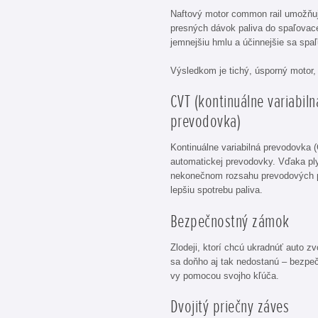
Naftový motor common rail umožňuj
presných dávok paliva do spaľovace
jemnejšiu hmlu a účinnejšie sa spa
Výsledkom je tichý, úsporný motor, 
CVT (kontinuálne variabiln
prevodovka)
Kontinuálne variabilná prevodovka 
automatickej prevodovky. Vďaka pl
nekonečnom rozsahu prevodových p
lepšiu spotrebu paliva.
Bezpečnostný zámok
Zlodeji, ktorí chcú ukradnúť auto z
sa doňho aj tak nedostanú – bezpe
vy pomocou svojho kľúča.
Dvojitý priečny záves