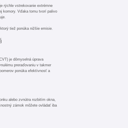
e rýchle vstrekovanie extrémne
j komory. Vďaka tomu tvorí palivo
ľuje.
ktorý tiež ponúka nižšie emisie.
á
(CVT) je dômyselná úprava
ynulému preraďovaniu v takmer
omerov ponúka efektívnosť a
vonku alebo zvnútra rozbitím okna,
čnostný zámok môžete ovládať iba