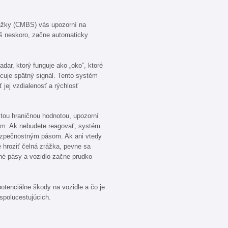
ážky (CMBS) vás upozorní na
liš neskoro, začne automaticky
ar, ktorý funguje ako „oko“, ktoré
ocuje spätný signál. Tento systém
 jej vzdialenosť a rýchlosť
tou hraničnou hodnotou, upozorní
mom. Ak nebudete reagovať, systém
bezpečnostným pásom. Ak ani vtedy
 hroziť čelná zrážka, pevne sa
né pásy a vozidlo začne prudko
otenciálne škody na vozidle a čo je
 spolucestujúcich.