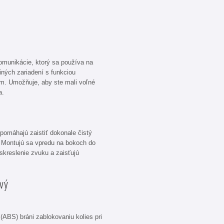
komunikácie, ktorý sa používa na
 iných zariadení s funkciou
ám. Umožňuje, aby ste mali voľné
a.
pomáhajú zaistiť dokonale čistý
 Montujú sa vpredu na bokoch do
skreslenie zvuku a zaisťujú
vý
(ABS) bráni zablokovaniu kolies pri