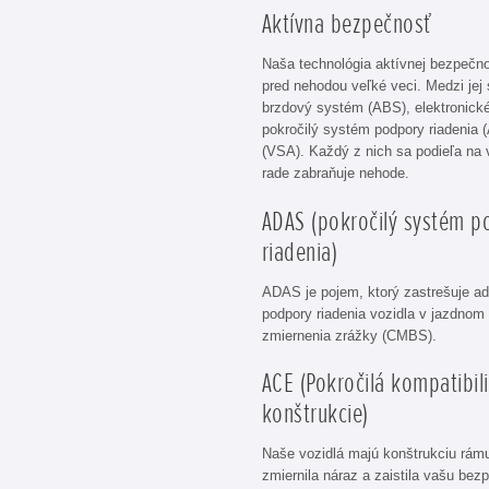
Aktívna bezpečnosť
Naša technológia aktívnej bezpečn
pred nehodou veľké veci. Medzi jej 
brzdový systém (ABS), elektronické
pokročilý systém podpory riadenia (
(VSA). Každý z nich sa podieľa na 
rade zabraňuje nehode.
ADAS (pokročilý systém p
riadenia)
ADAS je pojem, ktorý zastrešuje a
podpory riadenia vozidla v jazdno
zmiernenia zrážky (CMBS).
ACE (Pokročilá kompatibili
konštrukcie)
Naše vozidlá majú konštrukciu rámu
zmiernila náraz a zaistila vašu bez