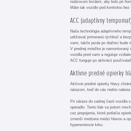
núdzovom brzdení, aby bolo pri ň
Máte tak vozidlo pod kontrolou bez
ACC (adaptívny tempomat
Naša technológia adaptívneho te
udržiavať primeranú rýchlosť a bez
vami, takže jazda po diaľnici bude 
V prednej mriežke je namontovaný r
vozidla pred vami a reguluje vzdiale
ACC funguje po aktivácii používate
Aktívne predné opierky hl
Aktívne predné opierky hlavy chráni
nárazom, keď do vás niekto nabúra
Pri náraze do zadnej časti vozidla s
operadlo. Tento tlak sa potom mech
cez prepojenia, ktoré potlačia opie
zmenší medzera medzi hlavou a op
hyperextenzie krku.