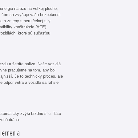
 energiu nárazu na veľkej ploche,
e, čím sa zvyšuje vaša bezpečnosť
rem zmeny smeru čelnej sily
tibility konštrukcie (ACE)
ozidlách, ktoré sú súčasťou
jazdu a šetrite palivo. Naše vozidlá
ovne pracujeme na tom, aby bol
ajnižší. Je to technický proces, ale
je odpor vetra a vozidlo sa ľahšie
utomaticky zvýši brzdnú silu. Táto
zdnú dráhu.
iernenia