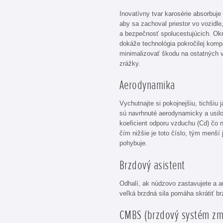
Inovatívny tvar karosérie absorbuje
aby sa zachoval priestor vo vozidl
a bezpečnosť spolucestujúcich. Ok
dokáže technológia pokročilej kompa
minimalizovať škodu na ostatných v
zrážky.
Aerodynamika
Vychutnajte si pokojnejšiu, tichšiu 
sú navrhnuté aerodynamicky a usil
koeficient odporu vzduchu (Cd) čo n
čím nižšie je toto číslo, tým menší 
pohybuje.
Brzdový asistent
Odhalí, ak núdzovo zastavujete a a
veľká brzdná sila pomáha skrátiť br
CMBS (brzdový systém zm