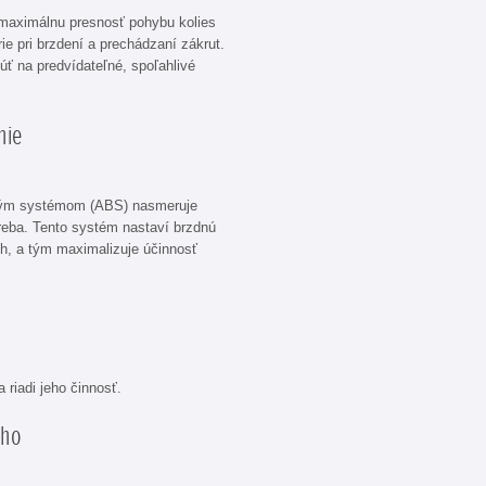
maximálnu presnosť pohybu kolies
e pri brzdení a prechádzaní zákrut.
ť na predvídateľné, spoľahlivé
nie
vým systémom (ABS) nasmeruje
reba. Tento systém nastaví brzdnú
h, a tým maximalizuje účinnosť
a
 riadi jeho činnosť.
ého