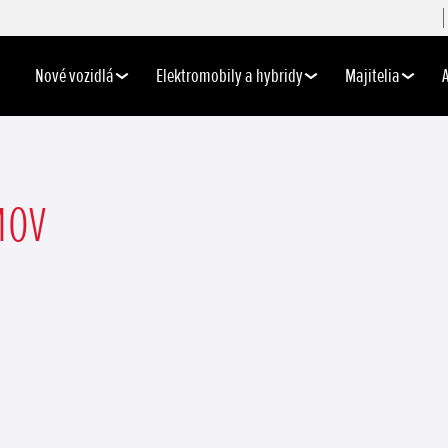
Nové vozidlá
Elektromobily a hybridy
Majitelia
MOV