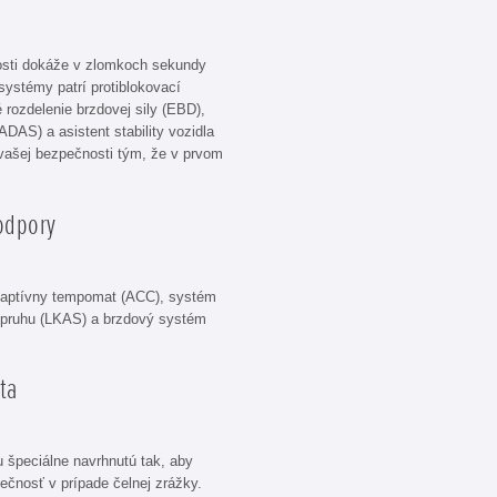
osti dokáže v zlomkoch sekundy
systémy patrí protiblokovací
 rozdelenie brzdovej sily (EBD),
ADAS) a asistent stability vozidla
vašej bezpečnosti tým, že v prvom
odpory
daptívny tempomat (ACC), systém
m pruhu (LKAS) a brzdový systém
ta
 špeciálne navrhnutú tak, aby
pečnosť v prípade čelnej zrážky.