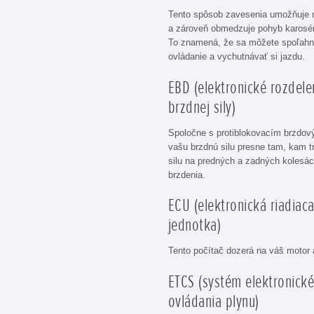
Tento spôsob zavesenia umožňuje 
a zároveň obmedzuje pohyb karoséri
To znamená, že sa môžete spoľahnú
ovládanie a vychutnávať si jazdu.
EBD (elektronické rozdele
brzdnej sily)
Spoločne s protiblokovacím brzdo
vašu brzdnú silu presne tam, kam t
silu na predných a zadných kolesác
brzdenia.
ECU (elektronická riadiac
jednotka)
Tento počítač dozerá na váš motor a
ETCS (systém elektronick
ovládania plynu)