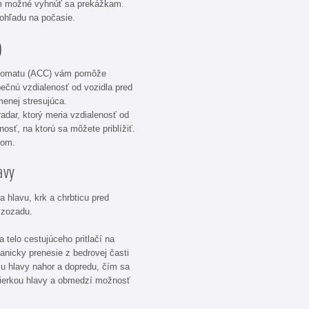
om možné vyhnúť sa prekážkam.
 ohľadu na počasie.
)
mpomatu (ACC) vám pomôže
pečnú vzdialenosť od vozidla pred
menej stresujúca.
adar, ktorý meria vzdialenosť od
nosť, na ktorú sa môžete priblížiť.
ľom.
avy
a hlavu, krk a chrbticu pred
 zozadu.
a telo cestujúceho pritlačí na
anicky prenesie z bedrovej časti
rku hlavy nahor a dopredu, čím sa
ierkou hlavy a obmedzí možnosť