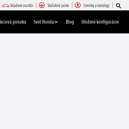
Skladové vozidlá
Skúšobná jazda
Cenníky a katalógy
Akciová ponuka
Svet Honda
Blog
Uložené konfigurácie