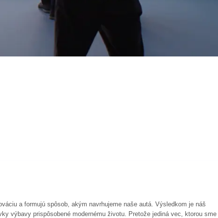
inováciu a formujú spôsob, akým navrhujeme naše autá. Výsledkom je náš
prvky výbavy prispôsobené modernému životu. Pretože jediná vec, ktorou sme