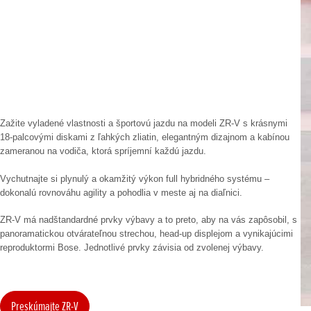
Zažite vyladené vlastnosti a športovú jazdu na modeli ZR-V s krásnymi
18-palcovými diskami z ľahkých zliatin, elegantným dizajnom a kabínou
zameranou na vodiča, ktorá spríjemní každú jazdu.
Vychutnajte si plynulý a okamžitý výkon full hybridného systému –
dokonalú rovnováhu agility a pohodlia v meste aj na diaľnici.
ZR-V má nadštandardné prvky výbavy a to preto, aby na vás zapôsobil, s
panoramatickou otvárateľnou strechou, head-up displejom a vynikajúcimi
reproduktormi Bose. Jednotlivé prvky závisia od zvolenej výbavy.
Preskúmajte ZR-V