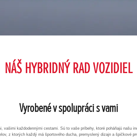
NÁŠ HYBRIDNÝ RAD VOZIDIEL
Vyrobené v spolupráci s vami
mi, vašimi každodennými cestami. Sú to vaše príbehy, ktoré poháňajú našu 
delov, z ktorých každý má športového ducha, premyslený dizajn a špičkové 