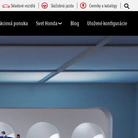
Skladové vozidlá
Skúšobná jazda
Cenníky a katalógy
Akciová ponuka
Svet Honda
Blog
Uložené konfigurácie