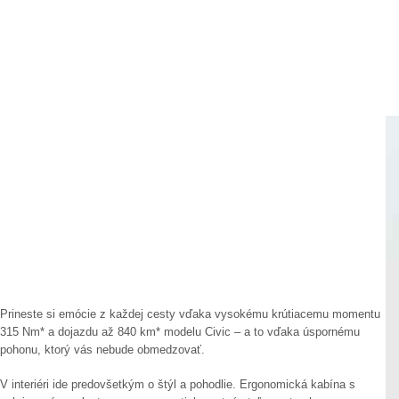
Prineste si emócie z každej cesty vďaka vysokému krútiacemu momentu
315 Nm* a dojazdu až 840 km* modelu Civic – a to vďaka úspornému
pohonu, ktorý vás nebude obmedzovať.
V interiéri ide predovšetkým o štýl a pohodlie. Ergonomická kabína s