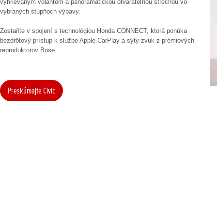
vyhrievaným volantom a panoramatickou otvárateľnou strechou vo
vybraných stupňoch výbavy.
Zostaňte v spojení s technológiou Honda CONNECT, ktorá ponúka
bezdrôtový prístup k službe Apple CarPlay a sýty zvuk z prémiových
reproduktorov Bose.
Preskúmajte Civic