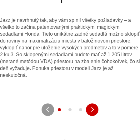
Jazz je navrhnutý tak, aby vám splnil všetky požiadavky – a
všetko to začína patentovanými praktickými magickými
sedadlami Honda. Tieto unikátne zadné sedadlá možno sklopiť
do roviny na maximalizáciu miesta v batožinovom priestore,
vyklopiť nahor pre uloženie vysokých predmetov a to v pomere
2 ku 3. So sklopenými sedadlami budete mať až 1 205 litrov
(merané metódou VDA) priestoru na zbalenie čohokoľvek, čo si
deň vyžaduje. Ponuka priestoru v modeli Jazz je až
neskutočná.