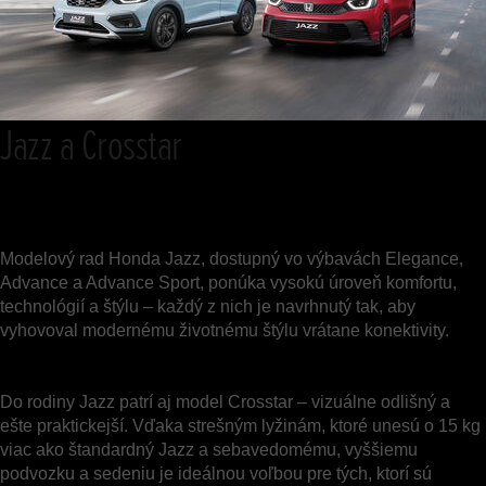
Jazz a Crosstar
Modelový rad Honda Jazz, dostupný vo výbavách Elegance,
Advance a Advance Sport, ponúka vysokú úroveň komfortu,
technológií a štýlu – každý z nich je navrhnutý tak, aby
vyhovoval modernému životnému štýlu vrátane konektivity.
Do rodiny Jazz patrí aj model Crosstar – vizuálne odlišný a
ešte praktickejší. Vďaka strešným lyžinám, ktoré unesú o 15 kg
viac ako štandardný Jazz a sebavedomému, vyššiemu
podvozku a sedeniu je ideálnou voľbou pre tých, ktorí sú