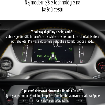
Najmodernejšie technológie na
každú cestu
7-palcový digitálny displej vodiča
Zobrazuje dôležité informácie o vozidle presne tam, kde ich očakávate a
potrebujete. Pre vaše dokonalé pohodlie a komfort počas jazdy.
9-palcová dotyková obrazovka Honda CONNECT
Rýchly a jednoduchý prístup k aplikáciám, hudbe a hovorom vďaka Apple
CarPlay® a Android Auto.