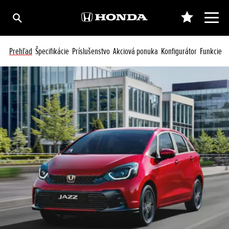
Prehľad
Špecifikácie
Príslušenstvo
Akciová ponuka
Konfigurátor
Funkcie