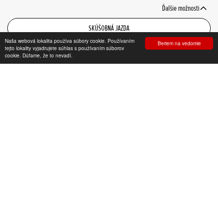
Ďalšie možnosti
SKÚŠOBNÁ JAZDA
Naša webová lokalita používa súbory cookie. Používaním
Beriem na vedomie
KONFIGURÁTOR
tejto lokality vyjadrujete súhlas s používaním súborov
cookie. Dúfame, že to nevadí.