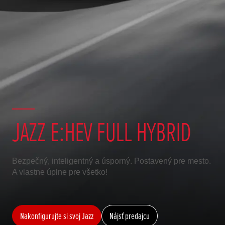
JAZZ E:HEV FULL HYBRID
Bezpečný, inteligentný a úsporný. Postavený pre mesto.
A vlastne úplne pre všetko!
Nakonfigurujte si svoj Jazz
Nájsť predajcu