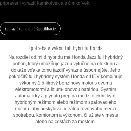
pripravení vyraziť kamkoľvek a s čímkoľvek.
Zobraziť kompletné špecifikácie
Spotreba a výkon full hybridu Honda
Na rozdiel od mild hybridu má Honda Jazz full hybridný
pohon, ktorý umožňuje jazdu výlučne na elektrinu a
dokáže vďaka tomu jazdiť výrazne úspornejšie. Jeho
pokročilý full hybridný systém Honda e:HEV kombinuje
výkonný 1,5-litrový benzínový motor s dvoma
elektromotormi a lítium-iónovou batériou. Systém
automaticky a plynulo prepína medzi elektrickým,
hybridným režimom alebo režimom spaľovacieho
motora, aby poskytoval ideálnu rovnováhu medzi
spotrebou, komfortom a výkonom, či už ste v meste
alebo na cestách za mestom.