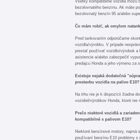
Všetky kompatibilné vozidlá môžu 
bezolovnatého benzínu. Ak máte poc
bezolovnatý benzín 95 a/alebo supe
Čo mám robiť, ak omylom natan
Pred tankovaním odporúčame skontr
vozidla/výrobku. V prípade nesprá
prestať používať vozidlo/výrobok a
asistencie a/alebo zabezpečiť vypus
predajcu Honda a jeho výmenu za s
Existuje nejaká dodatočná "súpra
prestavbu vozidla na palivo E10?
Na trhu nie je k dispozícii žiadna 
vozidiel/výrobkov Honda, ktoré nie 
Prečo niektoré vozidlá a zariad
kompatibilné s palivom E10?
Niektoré benzínové motory, najmä s
používaní benzínu E10 problémy s m