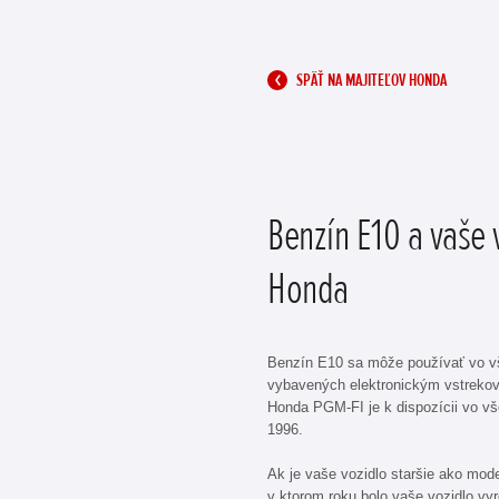
SPÄŤ NA MAJITEĽOV HONDA
Benzín E10 a vaše 
Honda
Benzín E10 sa môže používať vo 
vybavených elektronickým vstreko
Honda PGM-FI je k dispozícii vo v
1996.
Ak je vaše vozidlo staršie ako model
v ktorom roku bolo vaše vozidlo vy