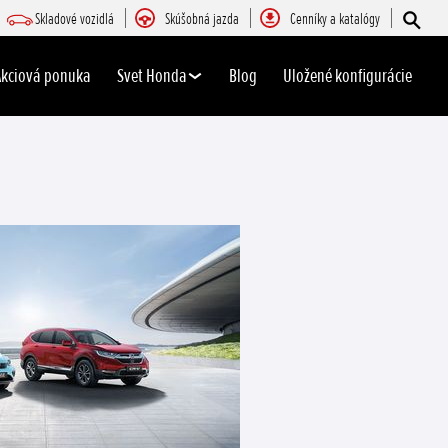
Skladové vozidlá
Skúšobná jazda
Cenníky a katalógy
Akciová ponuka
Svet Honda
Blog
Uložené konfigurácie