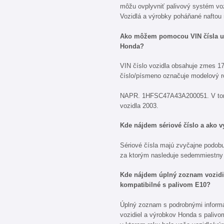
môžu ovplyvniť palivový systém voz
Vozidlá a výrobky poháňané naftou
Ako môžem pomocou VIN čísla ur
Honda?
VIN číslo vozidla obsahuje zmes 17
číslo/písmeno označuje modelový ro
NAPR. 1HFSC47A43A200051. V tomt
vozidla 2003.
Kde nájdem sériové číslo a ako v
Sériové čísla majú zvyčajne podob
za ktorým nasleduje sedemmiestny 
Kde nájdem úplný zoznam vozidie
kompatibilné s palivom E10?
Úplný zoznam s podrobnými informá
vozidiel a výrobkov Honda s palivom 