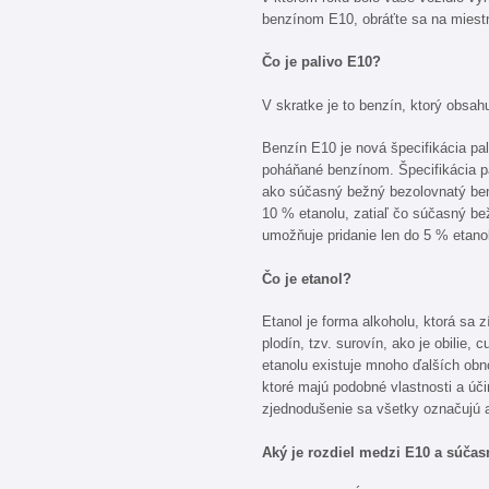
benzínom E10, obráťte sa na miest
Čo je palivo E10?
V skratke je to benzín, ktorý obsah
Benzín E10 je nová špecifikácia pal
poháňané benzínom. Špecifikácia p
ako súčasný bežný bezolovnatý ben
10 % etanolu, zatiaľ čo súčasný b
umožňuje pridanie len do 5 % etano
Čo je etanol?
Etanol je forma alkoholu, ktorá sa z
plodín, tzv. surovín, ako je obilie,
etanolu existuje mnoho ďalších obno
ktoré majú podobné vlastnosti a úči
zjednodušenie sa všetky označujú 
Aký je rozdiel medzi E10 a súč