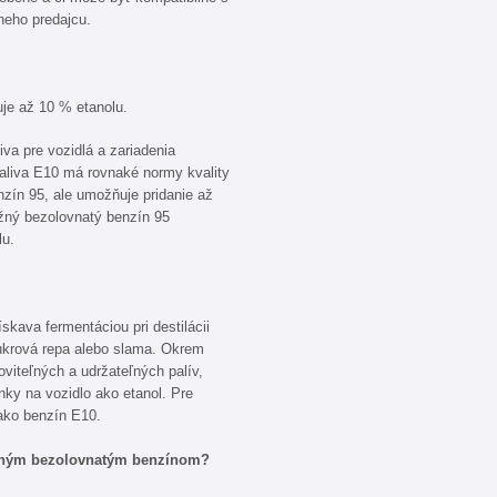
neho predajcu.
uje až 10 % etanolu.
iva pre vozidlá a zariadenia
aliva E10 má rovnaké normy kvality
zín 95, ale umožňuje pridanie až
ežný bezolovnatý benzín 95
lu.
ískava fermentáciou pri destilácii
 cukrová repa alebo slama. Okrem
viteľných a udržateľných palív,
nky na vozidlo ako etanol. Pre
ako benzín E10.
asným bezolovnatým benzínom?