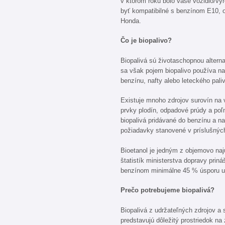
v ktorom roku bolo vaše vozidlo/v
byť kompatibilné s benzínom E10, o
Honda.
Čo je biopalivo?
Biopalivá sú životaschopnou altern
sa však pojem biopalivo používa na
benzínu, nafty alebo leteckého pali
Existuje mnoho zdrojov surovín na v
prvky plodín, odpadové prúdy a po
biopalivá pridávané do benzínu a na
požiadavky stanovené v príslušnýc
Bioetanol je jedným z objemovo naju
štatistík ministerstva dopravy prin
benzínom minimálne 45 % úsporu u
Prečo potrebujeme biopalivá?
Biopalivá z udržateľných zdrojov a
predstavujú dôležitý prostriedok na