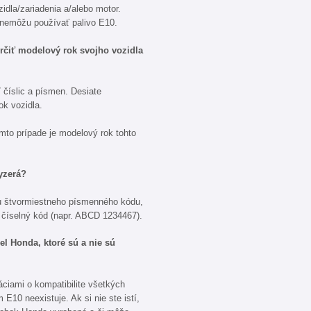
idla/zariadenia a/alebo motor.
 nemôžu používať palivo E10.
čiť modelový rok svojho vozidla
 číslic a písmen. Desiate
k vozidla.
o prípade je modelový rok tohto
yzerá?
u štvormiestneho písmenného kódu,
číselný kód (napr. ABCD 1234467).
l Honda, ktoré sú a nie sú
ciami o kompatibilite všetkých
E10 neexistuje. Ak si nie ste istí,