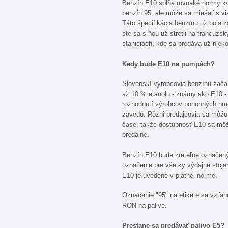
Benzín E10 spĺňa rovnaké normy kv
benzín 95, ale môže sa miešať s vi
Táto špecifikácia benzínu už bola 
ste sa s ňou už stretli na francúz
staniciach, kde sa predáva už nieko
Kedy bude E10 na pumpách?
Slovenskí výrobcovia benzínu zača
až 10 % etanolu - známy ako E10 - 
rozhodnutí výrobcov pohonných hmôt,
zavedú. Rôzni predajcovia sa môžu
čase, takže dostupnosť E10 sa môže 
predajne.
Benzín E10 bude zreteľne označený
označenie pre všetky výdajné stoja
E10 je uvedené v platnej norme.
Označenie "95" na etikete sa vzťah
RON na palive.
Prestane sa predávať palivo E5?