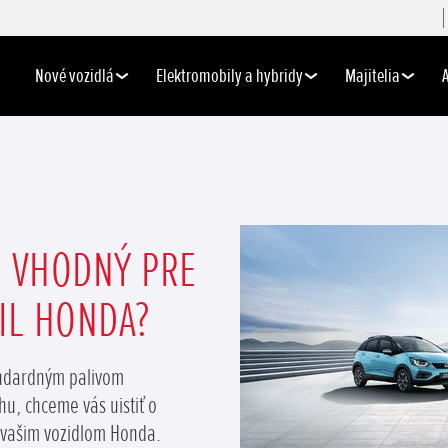
Nové vozidlá
Elektromobily a hybridy
Majitelia
0 VHODNÝ PRE
IL HONDA?
andardným palivom
u, chceme vás uistiť o
s vašim vozidlom Honda.