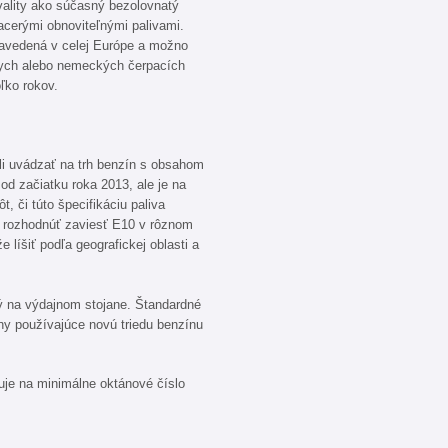
ality ako súčasný bezolovnatý
acerými obnoviteľnými palivami.
zavedená v celej Európe a možno
skych alebo nemeckých čerpacích
ľko rokov.
li uvádzať na trh benzín s obsahom
od začiatku roka 2013, ale je na
 či túto špecifikáciu paliva
 rozhodnúť zaviesť E10 v rôznom
líšiť podľa geografickej oblasti a
 na výdajnom stojane. Štandardné
ny používajúce novú triedu benzínu
uje na minimálne oktánové číslo