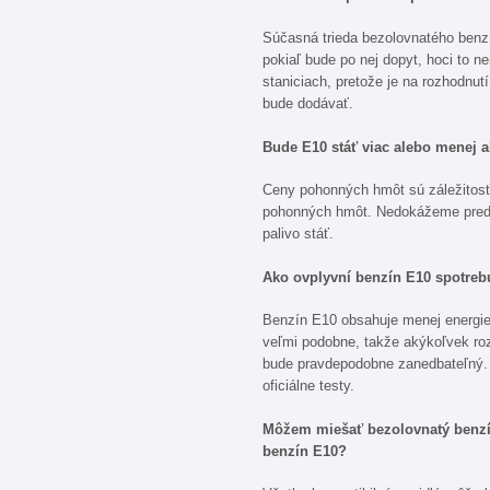
Súčasná trieda bezolovnatého ben
pokiaľ bude po nej dopyt, hoci to 
staniciach, pretože je na rozhodnutí
bude dodávať.
Bude E10 stáť viac alebo menej 
Ceny pohonných hmôt sú záležitosť
pohonných hmôt. Nedokážeme predp
palivo stáť.
Ako ovplyvní benzín E10 spotreb
Benzín E10 obsahuje menej energie 
veľmi podobne, takže akýkoľvek roz
bude pravdepodobne zanedbateľný.
oficiálne testy.
Môžem miešať bezolovnatý benzí
benzín E10?