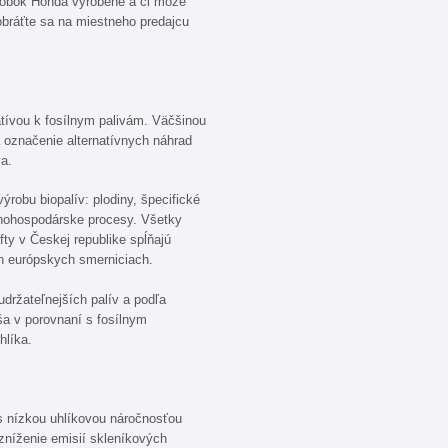
ýrobok Honda vyrobené a či môže
bráťte sa na miestneho predajcu
atívou k fosílnym palivám. Väčšinou
 označenie alternatívnych náhrad
va.
ýrobu biopalív: plodiny, špecifické
ľnohospodárske procesy. Všetky
fty v Českej republike spĺňajú
h európskych smerniciach.
držateľnejších palív a podľa
áša v porovnaní s fosílnym
hlíka.
 s nízkou uhlíkovou náročnosťou
 zníženie emisií skleníkových