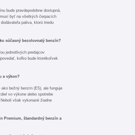
zínu bude pravdepodobne dostupná,
nemusí byť na všetkých čerpacích
 dodávateľa paliva, ktorú triedu
ako súčasný bezolovnatý benzín?
ou jednotlivých predajcov
ovedať, koľko bude ktorékoľvek
u a výkon?
ako bežný benzín (E5), ale funguje
diel vo výkone alebo spotrebe
 Neboli však vykonané žiadne
n Premium, štandardný benzín a