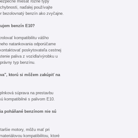
bezpečne miešať rôzne typy
hybnosti, naďalej používajte
r bezolovnatý benzín ako zvyčajne.
kujem benzín E10?
olovať kompatibilitu vášho
vneho natankovania odporúčame
 kontaktovať poskytovateľa cestnej
tenie paliva z vozidla/výrobku u
právny typ benzínu.
va", ktorú si môžem zakúpiť na
doplnková súprava na prestavbu
sú kompatibilné s palivom E10.
enia poháňané benzínom nie sú
taršie motory, môžu mať pri
ateriálovou kompatibilitou, ktoré