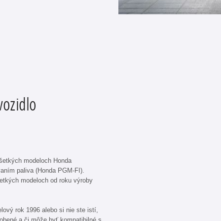
vozidlo
všetkých modeloch Honda
vaním paliva (Honda PGM-FI).
šetkých modeloch od roku výroby
ový rok 1996 alebo si nie ste istí,
robené a či môže byť kompatibilné s