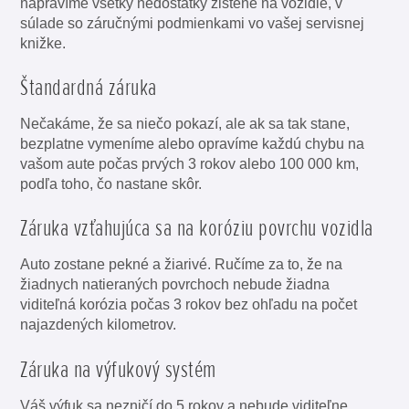
napravíme všetky nedostatky zistené na vozidle, v
súlade so záručnými podmienkami vo vašej servisnej
knižke.
Štandardná záruka
Nečakáme, že sa niečo pokazí, ale ak sa tak stane,
bezplatne vymeníme alebo opravíme každú chybu na
vašom aute počas prvých 3 rokov alebo 100 000 km,
podľa toho, čo nastane skôr.
Záruka vzťahujúca sa na koróziu povrchu vozidla
Auto zostane pekné a žiarivé. Ručíme za to, že na
žiadnych natieraných povrchoch nebude žiadna
viditeľná korózia počas 3 rokov bez ohľadu na počet
najazdených kilometrov.
Záruka na výfukový systém
Váš výfuk sa nezničí do 5 rokov a nebude viditeľne