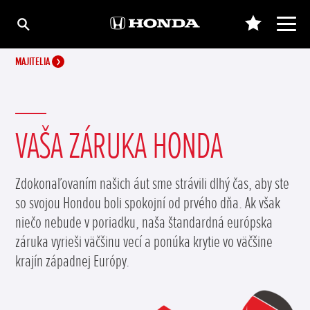
MAJITELIA
VAŠA ZÁRUKA HONDA
Zdokonaľovaním našich áut sme strávili dlhý čas, aby ste
so svojou Hondou boli spokojní od prvého dňa. Ak však
niečo nebude v poriadku, naša štandardná európska
záruka vyrieši väčšinu vecí a ponúka krytie vo väčšine
krajín západnej Európy.