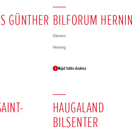
S GÜNTHER
BILFORUM HERNI
Dánsko
Herning
Nájsť tohto dealera
AINT-
HAUGALAND
BILSENTER