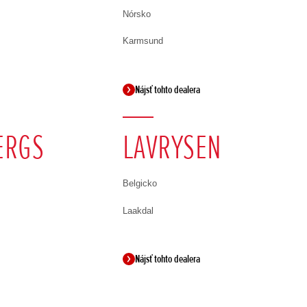
Nórsko
Karmsund
Nájsť tohto dealera
ERGS
LAVRYSEN
Belgicko
Laakdal
Nájsť tohto dealera