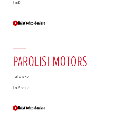
Lodž
Nájsť tohto dealera
PAROLISI MOTORS
Taliansko
La Spezia
Nájsť tohto dealera