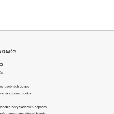
A KATALÓGY
zy
nás
ny osobných údajov
vania súborov cookie
k
ladania nevyžiadaných nápadov
prístupnosti spoločnosti Honda