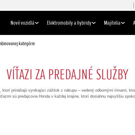
Nové vozidlá
Elektromobily a hybridy
Majitelia
ombinovanej kategórie
VÍŤAZI ZA PREDAJNÉ SLUŽBY
, ktorí prinášajú vynikajúci zážitok z nákupu – vedený odbornými tímami, kt
íťazmi sú predajcovia Honda v každej krajine, ktorí dosiahnu najvyššiu spok