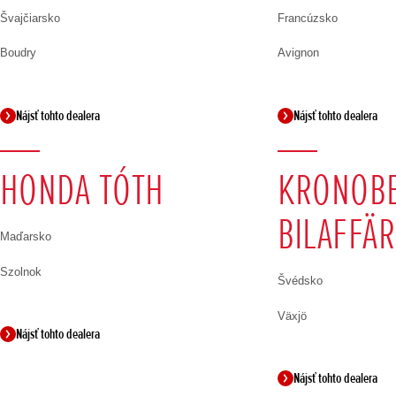
Švajčiarsko
Francúzsko
Boudry
Avignon
Nájsť tohto dealera
Nájsť tohto dealera
HONDA TÓTH
KRONOB
BILAFFÄR
Maďarsko
Szolnok
Švédsko
Växjö
Nájsť tohto dealera
Nájsť tohto dealera