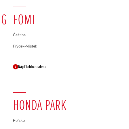
NG
FOMI
Čeština
Frýdek-Místek
Nájsť tohto dealera
HONDA PARK
Poľsko