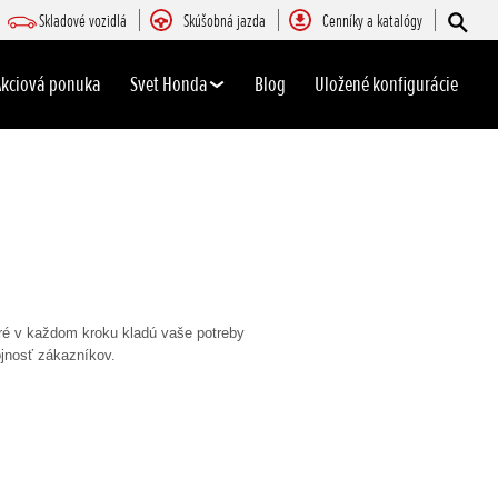
Skladové vozidlá
Skúšobná jazda
Cenníky a katalógy
Akciová ponuka
Svet Honda
Blog
Uložené konfigurácie
oré v každom kroku kladú vaše potreby
ojnosť zákazníkov.