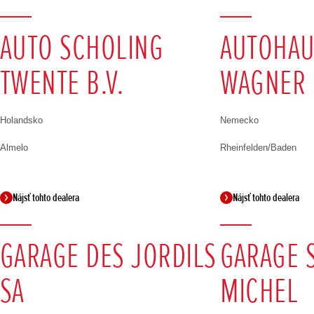
AUTO SCHOLING
AUTOHAU
TWENTE B.V.
WAGNER
Holandsko
Nemecko
Almelo
Rheinfelden/Baden
Nájsť tohto dealera
Nájsť tohto dealera
GARAGE DES JORDILS
GARAGE S
SA
MICHEL